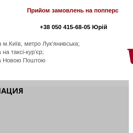
Прийом замовлень на попперс
+38 050 415-68-05 Юрій
 м.Київ, метро Лук'янивська;
 на таксі-кур'єр;
а Новою Поштою
МАЦИЯ