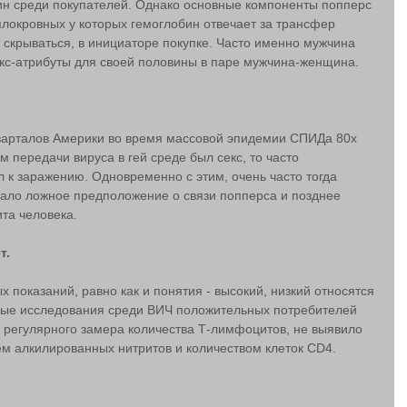
ин среди покупателей. Однако основные компоненты попперс 
плокровных у которых гемоглобин отвечает за трансфер 
 скрываться, в инициаторе покупке. Часто именно мужчина 
екс-атрибуты для своей половины в паре мужчина-женщина.
варталов Америки во время массовой эпидемии СПИДа 80х 
м передачи вируса в гей среде был секс, то часто 
к заражению. Одновременно с этим, очень часто тогда 
вало ложное предположение о связи попперса и позднее 
та человека.
т.
 показаний, равно как и понятия - высокий, низкий относятся 
ые исследования среди ВИЧ положительных потребителей 
ем регулярного замера количества Т-лимфоцитов, не выявило 
м алкилированных нитритов и количеством клеток CD4.