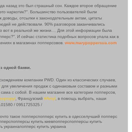
ода назад это был страшный сон. Каждое второе обращение 
это наркотик?". Большинство пользователей были 
к доводы, отсылки к законодательным актам, цитаты 
юдей не действовали. 90% разговоров заканчивались 
о вот в реальной же жизни.... Для этой информации была 
перс?". И сейчас статистика подобных вопросов упала как в 
щениях в магазинах попперсовов. 
www.marypoppersua.com
з одной банки.
хождением компании PWD. Один из классических случаев, 
D
 для увеличения продаж с одинаковым составом и разными 
ама с собой. В нашем магазине все категории попперсов, 
sopropyl
, Французский 
#Amyl
, в помощь выбрать, наши 
01580 / 0951725325 /
но
что такое попперс
попперс купить в одессе
лучший попперс
пперс
попперсы купить киев
попперс
попперсы купить
ть украина
попперс купить украина