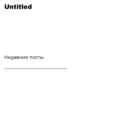
Untitled
Как
пользоваться
попперсом?
Недавние посты