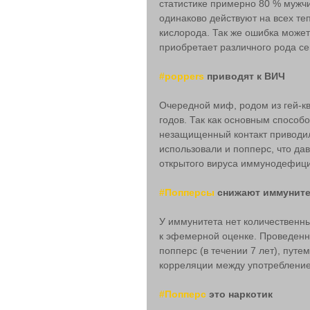
статистике примерно 80 % мужч
одинаково действуют на всех те
кислорода. Так же ошибка может
приобретает различного рода с
#poppers
 приводят к ВИЧ
Очередной миф, родом из гей-к
годов. Так как основным способо
незащищенный контакт приводил 
использовали и попперс, что да
открытого вируса иммунодефици
#Попперсы
 снижают иммуните
У иммунитета нет количественных
к эфемерной оценке. Проведенн
попперс (в течении 7 лет), пут
корреляции между употребление
#Попперс
 это наркотик