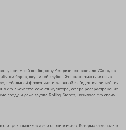
хождением гей сообществу Америки, где вначале 70х годов 
бутом баров, саун и гей клубов. Это настолько влилось в 
одах, небольшой флакончик, стал одной из "идентичностью" гей 
ия его в качестве секс стимулятора, сфера распространения 
ую среду, и даже группа Rolling Stones, называла его своим 
.
ию от рекламщиков и seo специалистов. Которые отмечали в 