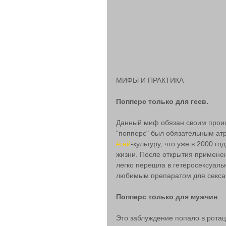
МИФЫ И ПРАКТИКА
Попперс только для геев.
Данный миф обязан своим проис
"попперс" был обязательным атри
#гей
-культуру, что уже в 2000 г
жизни. После открытия применен
легко перешла в гетеросексуальн
любимым препаратом для секса
Попперс только для мужчин
Это заблуждение попало в ротац