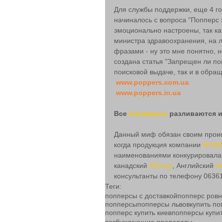
Для службы поддержки, еще 4 г
начиналось с вопроса "Попперс 
эмоционально настроены, так ка
министра здравоохранения, на л
фразами - ну это мне понятно, н
создана статья "Запрещен ли поп
поисковой выдаче, так и в обра
www.poppers.com.ua
www.poppers.in.ua
Все 
#попперсы
 разливаются и
Данный миф обязан своим проис
когда продукция компании 
#PW
наименованиями конкурировала с
канадский 
#Pentyl
, Английский 
#i
консультанты по телефону 06361
Теги:
попперсы с доставкой
попперс ров
попперсы
попперсы львов
купить по
попперс купить киев
попперсы купи