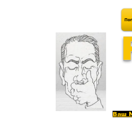
Поп
Ваш №