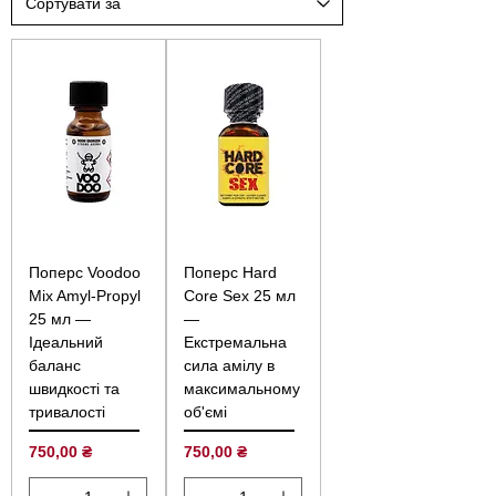
Поперс Voodoo
Поперс Hard
Mix Amyl-Propyl
Core Sex 25 мл
25 мл —
—
Ідеальний
Екстремальна
баланс
сила амілу в
швидкості та
максимальному
тривалості
об'ємі
Ціна
Ціна
750,00 ₴
750,00 ₴