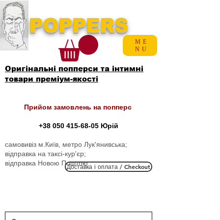
POPPERS
ME
NU
Оригінальні попперси та інтимні
товари преміум-якості
Прийом замовлень на попперс
+38 050 415-68-05
Юрій
самовивіз м.Київ, метро Лук'янивська;
відправка на таксі-кур'єр;
відправка Новою Поштою
Доставка і оплата / Checkout