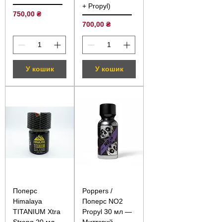
+ Propyl)
Ціна
750,00 ₴
Ціна
700,00 ₴
У кошик
У кошик
Поперс
Poppers /
Himalaya
Поперс NO2
TITANIUM Xtra
Propyl 30 мл —
Strong 20 мл —
Миттєвий