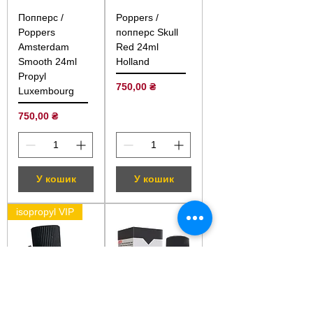
Попперс /
Poppers /
Poppers
попперс Skull
Amsterdam
Red 24ml
Smooth 24ml
Holland
Propyl
Ціна
750,00 ₴
Luxembourg
Ціна
750,00 ₴
У кошик
У кошик
isopropyl VIP