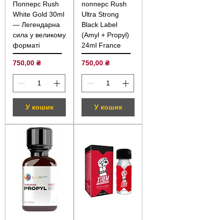
Попперс Rush
попперс Rush
White Gold 30ml
Ultra Strong
— Легендарна
Black Label
сила у великому
(Amyl + Propyl)
форматі
24ml France
Ціна
Ціна
750,00 ₴
750,00 ₴
У кошик
У кошик