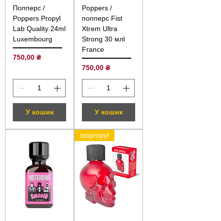
Попперс /
Poppers /
Poppers Propyl
попперс Fist
Lab Quality 24ml
Xtrem Ultra
Luxembourg
Strong 30 млl
France
Ціна
750,00 ₴
Ціна
750,00 ₴
У кошик
У кошик
isopropyl