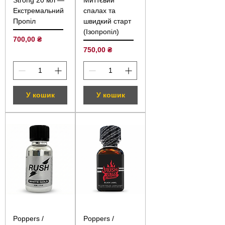
Екстремальний
спалах та
Пропіл
швидкий старт
(Ізопропіл)
Ціна
700,00 ₴
Ціна
750,00 ₴
У кошик
У кошик
Poppers /
Poppers /