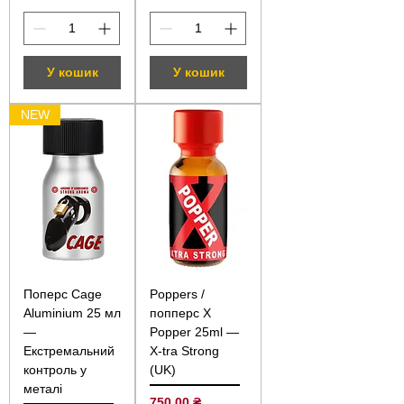
У кошик
У кошик
NEW
Поперс Cage
Poppers /
Aluminium 25 мл
попперс X
—
Popper 25ml —
Екстремальний
X-tra Strong
контроль у
(UK)
металі
Ціна
750,00 ₴