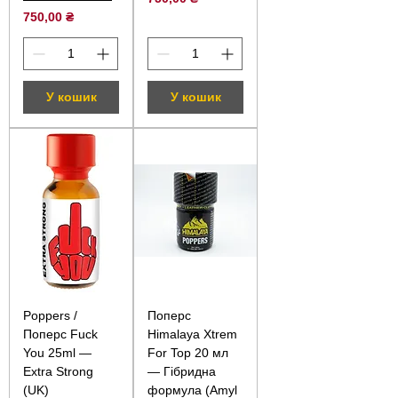
Ціна
750,00 ₴
У кошик
У кошик
Poppers /
Поперс
Поперс Fuck
Himalaya Xtrem
You 25ml —
For Top 20 мл
Extra Strong
— Гібридна
(UK)
формула (Amyl