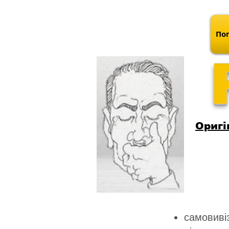
Поп
Оригі
самовивіз