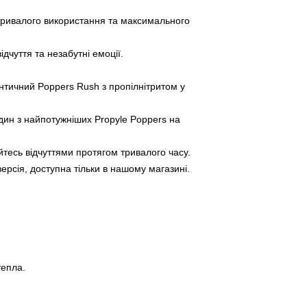
тривалого використання та максимального
ідчуття та незабутні емоції.
тичний Poppers Rush з пропілнітритом у
ин з найпотужніших Propyle Poppers на
есь відчуттями протягом тривалого часу.
ерсія, доступна тільки в нашому магазині.
тепла.