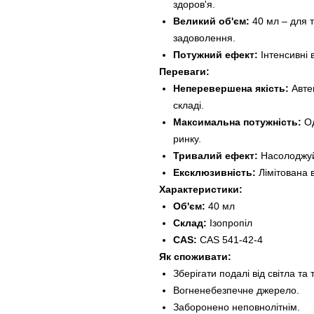
здоров'я.
Великий об'єм:
40 мл – для 
задоволення.
Потужний ефект:
Інтенсивні в
Переваги:
Неперевершена якість:
Автен
складі.
Максимальна потужність:
Од
ринку.
Тривалий ефект:
Насолоджуйт
Ексклюзивність:
Лімітована в
Характеристики:
Об'єм:
40 мл
Склад:
Ізопропіл
CAS:
CAS 541-42-4
Як споживати:
Зберігати подалі від світла та 
Вогненебезпечне джерело.
Заборонено неповнолітнім.