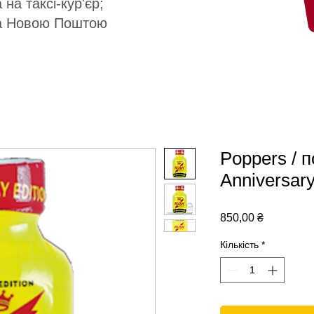
 на таксі-кур'єр;
а Новою Поштою
Poppers / 
Anniversar
Ціна
850,00 ₴
Кількість
*