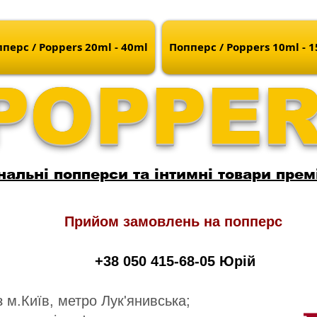
перс / Poppers 20ml - 40ml
Попперс / Poppers 10ml - 
POPPE
нальні попперси та інтимні товари прем
Прийом замовлень на попперс
+38 050 415-68-05 Юрій
 м.Київ, метро Лук'янивська;