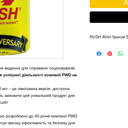
Д
RUSH 40ml 
Только в нашем маг
Украине,экслюзивн
Special EDITION 19
40 лет успешной то
не видання для справжніх поціновувачів
компанией PWD отм
я успішної діяльності компанії PWD на
продукта RUSH в 40
ценителей данного 
 мл – це лімітована версія, доступна
и только в нашем ма
іть замовити цей унікальний продукт для
PROPYL NITRITE
Rush!
но розроблено до 40-річчя компанії PWD.
тує високу ефективність та безпеку для