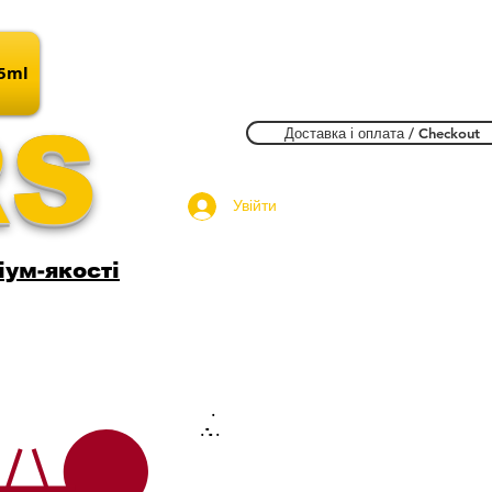
15ml
RS
Доставка і оплата / Checkout
Увійти
іум-якості
.
.
.
.
.
.
.