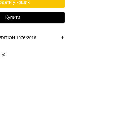
одати у кошик
Купити
Special EDITION 1976*2016
азине. С доставкой по
ого попперса RUSH 40ml
76*2016
рговли на мировом рынке
етили выпуском оригинального
мл флаконах. Для всех
бренда, лимитированная версия
газине. Успейте заказать.