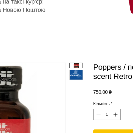
 на таксі-кур'єр;
а Новою Поштою
Poppers / 
scent Retr
Ціна
750,00 ₴
Кількість
*