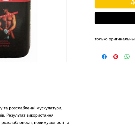
Д
только оригинальны
Pure Pentyl
Menge: 25ml
Stärke: ++++
CAS-Nr.: 463-04-7
EG-Nr.: 207-332-7
Действие заключает
расслаблении муск
выработки гормонов
наблюдается в чувс
непринужденности и
гу та розслабленні мускулатури,
в. Результат використання
ї, розслабленості, невимушеності та