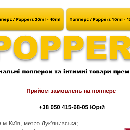
перс / Poppers 20ml - 40ml
Попперс / Poppers 10ml - 
POPPE
нальні попперси та інтимні товари прем
Прийом замовлень на попперс
+38 050 415-68-05 Юрій
 м.Київ, метро Лук'янивська;