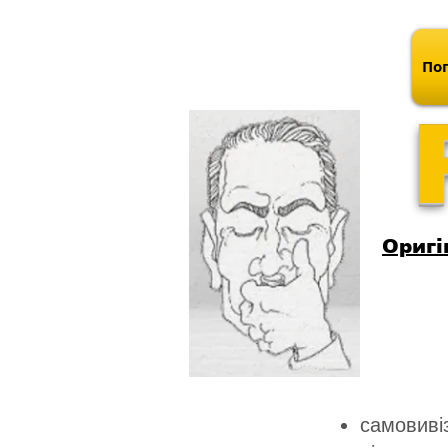
Поп
Оригі
самовивіз