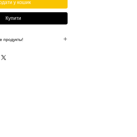
одати у кошик
Купити
е продукты!
ся в усилении кровообращения и
улатуры, стимулировании
. Результат использования
тве эйфории, расслабленности,
 половой активности.