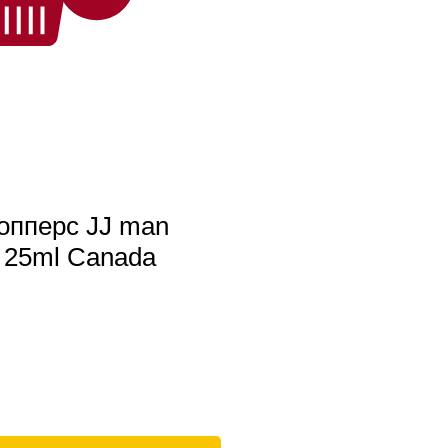
попперс JJ man
o 25ml Canada