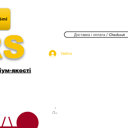
15ml
RS
Доставка і оплата / Checkout
Увійти
іум-якості
.
.
.
.
.
.
.