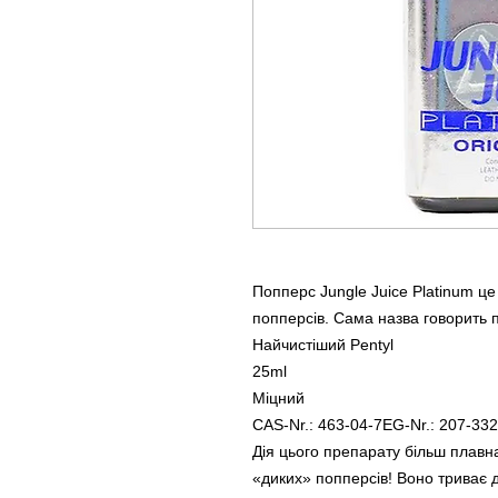
Попперс Jungle Juice Platinum ц
попперсів. Сама назва говорить п
Найчистіший Pentyl
25ml
Міцний
CAS-Nr.: 463-04-7EG-Nr.: 207-332
Дія цього препарату більш плавна,
«диких» попперсів! Воно триває 