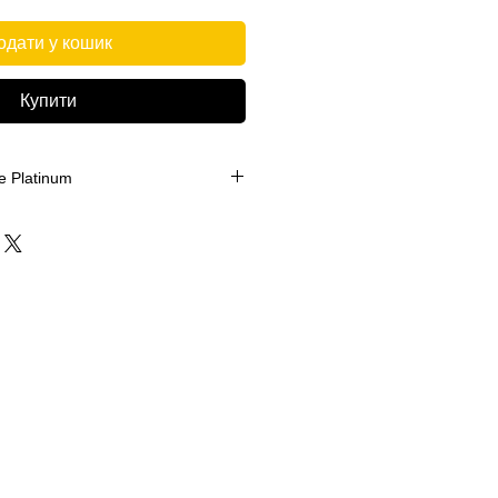
одати у кошик
Купити
e Platinum
ce Platinum это еще один флагман
х попперсов. Само название
о настоящий сок джунглей!
-Nr.: 207-332-7
парата более плавное, в отличие
их «диких» попперсов! Оно
 не выпуская вас из прочных
! Большой объем станет
для искушенной аудитории,