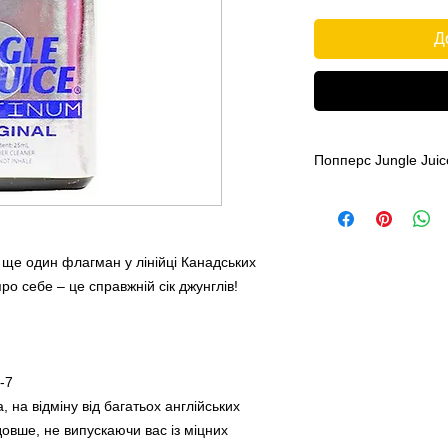
Д
Попперс Jungle Juic
Попперс Jungle Jui
в линейке Канадски
говорит о себе – эт
Чистейший Pentyl
е ще один флагман у лінійці Канадських
25ml
ро себе – це справжній сік джунглів!
Крепкий
CAS-Nr.: 463-04-7EG
Действие этого пре
от многих английск
-7
длится более долго,
 на відміну від багатьох англійських
цепей наслаждения
отличной находкой 
довше, не випускаючи вас із міцних