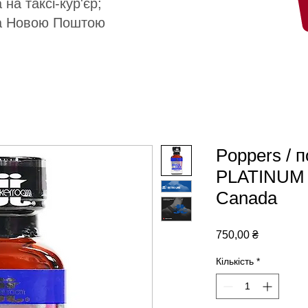
 на таксі-кур'єр;
а Новою Поштою
Poppers / п
PLATINUM 
Canada
Ціна
750,00 ₴
Кількість
*