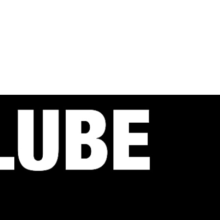
ваны в долгом и неизменном
аться случайной и
укцией? Тогда загляните в наш
мы являемся официальным
производителя, поэтому вы
ный товар!