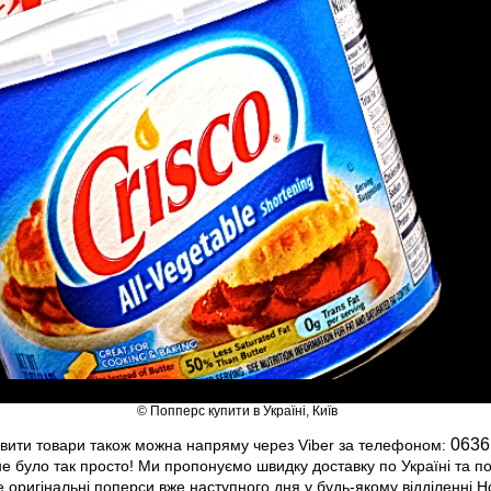
© Попперс купити в Україні, Київ
0636
вити товари також можна напряму через Viber за телефоном:
 було так просто! Ми пропонуємо швидку доставку по Україні та п
 оригінальні поперси вже наступного дня у будь-якому відділенні Н