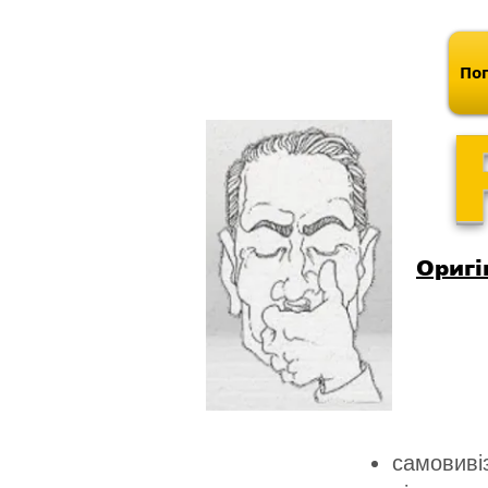
Поп
Оригі
самовивіз