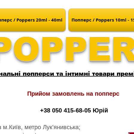
перс / Poppers 20ml - 40ml
Попперс / Poppers 10ml - 
POPPE
нальні попперси та інтимні товари прем
Прийом замовлень на попперс
+38 050 415-68-05 Юрій
 м.Київ, метро Лук'янивська;