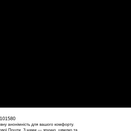
101580
овну анонімність для вашого комфорту.
ової Пошти. З нами — зручно, швидко та