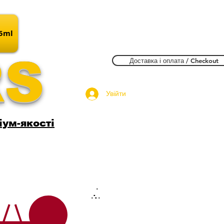
15ml
RS
Доставка і оплата / Checkout
Увійти
іум-якості
.
.
.
.
.
.
.