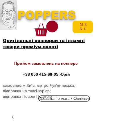
POPPERS
ME
NU
Оригінальні попперси та інтимні
товари преміум-якості
Прийом замовлень на попперс
+38 050 415-68-05
Юрій
самовивіз м.Київ, метро Лук'янивська;
відправка на таксі-кур'єр;
відправка Новою Поштою
Доставка і оплата / Checkout