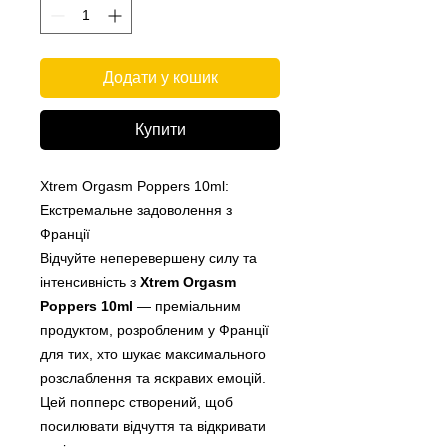
Додати у кошик
Купити
Xtrem Orgasm Poppers 10ml:
Екстремальне задоволення з
Франції​
Відчуйте неперевершену силу та
інтенсивність з
Xtrem Orgasm
Poppers 10ml
— преміальним
продуктом, розробленим у Франції
для тих, хто шукає максимального
розслаблення та яскравих емоцій.
Цей попперс створений, щоб
посилювати відчуття та відкривати