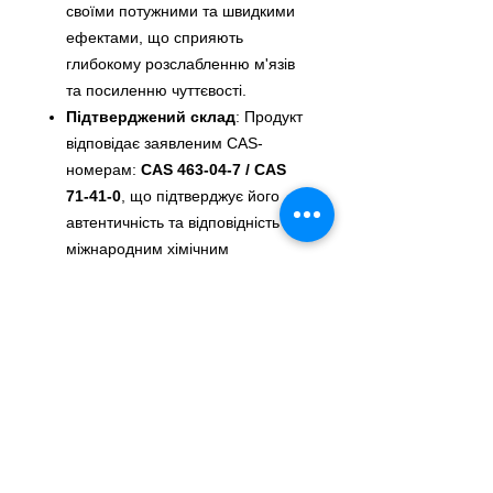
своїми потужними та швидкими
ефектами, що сприяють
глибокому розслабленню м'язів
та посиленню чуттєвості.
Підтверджений склад
: Продукт
відповідає заявленим CAS-
номерам:
CAS 463-04-7 / CAS
71-41-0
, що підтверджує його
автентичність та відповідність
міжнародним хімічним
стандартам.
Екстремальні відчуття
: Цей
попперс розроблений для тих,
хто прагне екстремальних
відчуттів і хоче максимально
поглибити свої інтимні
переживання. Він сприяє
розслабленню та підвищенню
сприйнятливості.