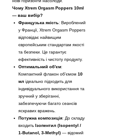
нові горизонти насолоди.
Чому Xtrem Orgasm Poppers 10ml
— ваш вибір?
Французька якість
: Вироблений
у Франції, Xtrem Orgasm Poppers
відповідає найвищим
європейським стандартам якості
та безпеки. Це гарантує
ефективність і чистоту продукту.
Оптимальний об'єм
:
Компактний флакон об'ємом
10
мл
ідеально підходить для
індивідуального використання та
зручний у зберіганні,
забезпечуючи багато сеансів
яскравих вражень.
Потужна композиція
: До складу
входить
Ізопентил (Isopentyl /
1-Butanol, 3-Methyl)
— відомий