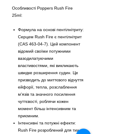
Особливості Poppers Rush Fire
25ml:
Формула на основі пентілнітриту:
Серцем Rush Fire є пентілнітрит
(CAS 463-04-7). Цей компонент
відомий своїми потужними
вазодилатуючими
властивостями, які викликають
швидке розширення судин. Це
призводить до миттєвого відчуття
ейфорії, тепла, розслаблення
м'язів та значного посилення
чуттєвості, роблячи кожен
момент більш інтенсивним та
приємним.
Інтенсивні та потужні ефекти:
Rush Fire розроблений для тих,