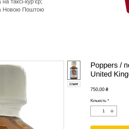
 на таксі-кур'єр;
а Новою Поштою
Poppers / 
United Kin
Ціна
750,00 ₴
Кількість
*