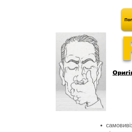
Поп
Оригі
самовивіз