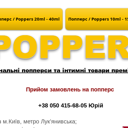
перс / Poppers 20ml - 40ml
Попперс / Poppers 10ml - 
POPPE
нальні попперси та інтимні товари прем
Прийом замовлень на попперс
+38 050 415-68-05 Юрій
 м.Київ, метро Лук'янивська;