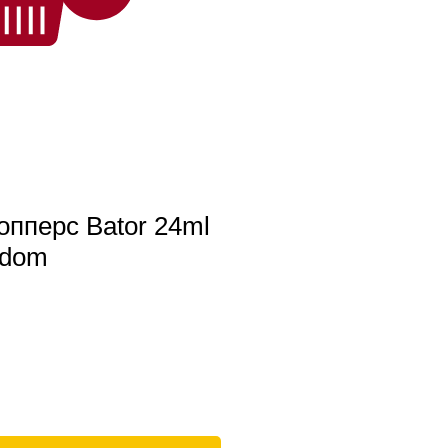
попперс Bator 24ml
gdom