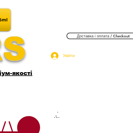
15ml
RS
Доставка і оплата / Checkout
Увійти
іум-якості
.
.
.
.
.
.
.