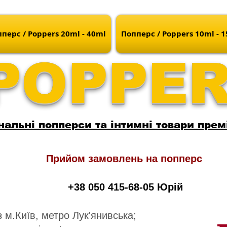
перс / Poppers 20ml - 40ml
Попперс / Poppers 10ml - 
POPPE
нальні попперси та інтимні товари прем
Прийом замовлень на попперс
+38 050 415-68-05 Юрій
 м.Київ, метро Лук'янивська;