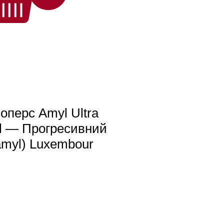
Поперс Amyl Ultra
l — Прогресивний
amyl) Luxembour