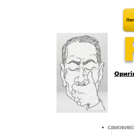
Поп
Оригі
самовивіз