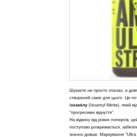
Шукаєте не просто спалах, а до
створений саме для цього. Це по
ізоамілу
(Isoamyl Nitrite), який 
"прогресивні відчуття".
На відміну від різких поперсів, це
поступово розкривається, забезп
значно довше. Маркування "Ultra 