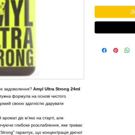
Д
вге задоволення?
Amyl Ultra Strong 24ml
тужна формула на основі чистого
відомий своєю здатністю дарувати
й аромат діє м'яко на старті, але
ечуючи глибоке розслаблення, яке триває
Strong" гарантує, що концентрація діючої