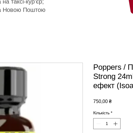
 на таксі-кур'єр;
а Новою Поштою
Poppers / 
Strong 24m
ефект (Iso
Ціна
750,00 ₴
Кількість
*