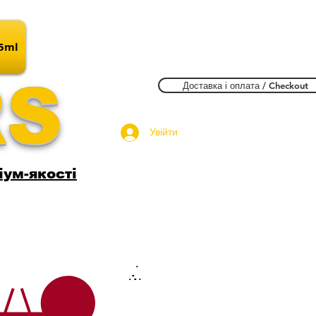
15ml
RS
Доставка і оплата / Checkout
Увійти
іум-якості
.
.
.
.
.
.
.