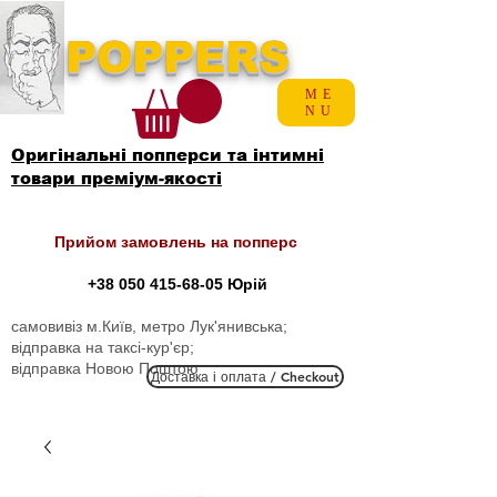
POPPERS
ME
NU
Оригінальні попперси та інтимні
товари преміум-якості
Прийом замовлень на попперс
+38 050 415-68-05
Юрій
самовивіз м.Київ, метро Лук'янивська;
відправка на таксі-кур'єр;
відправка Новою Поштою
Доставка і оплата / Checkout