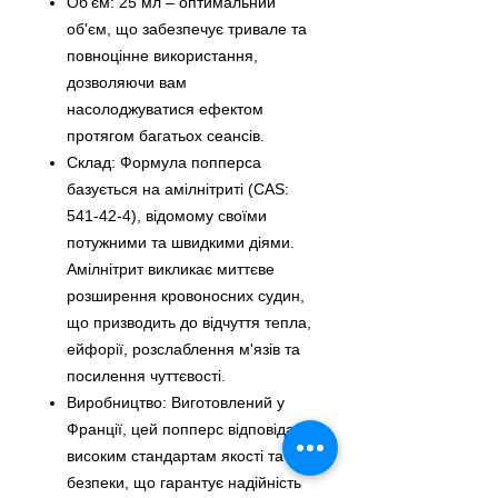
Об'єм: 25 мл – оптимальний
об'єм, що забезпечує тривале та
повноцінне використання,
дозволяючи вам
насолоджуватися ефектом
протягом багатьох сеансів.
Склад: Формула попперса
базується на амілнітриті (CAS:
541-42-4), відомому своїми
потужними та швидкими діями.
Амілнітрит викликає миттєве
розширення кровоносних судин,
що призводить до відчуття тепла,
ейфорії, розслаблення м'язів та
посилення чуттєвості.
Виробництво: Виготовлений у
Франції, цей попперс відповідає
високим стандартам якості та
безпеки, що гарантує надійність