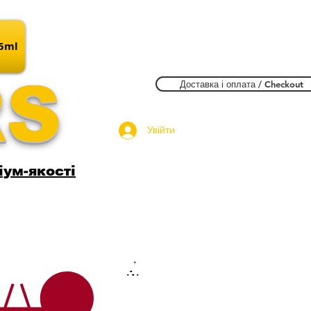
15ml
RS
Доставка і оплата / Checkout
Увійти
іум-якості
.
.
.
.
.
.
.