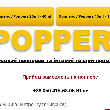
перс / Poppers 20ml - 40ml
Попперс / Poppers 10ml - 
POPPE
нальні попперси та інтимні товари прем
Прийом замовлень на попперс
+38 050 415-68-05 Юрій
 м.Київ, метро Лук'янивська;