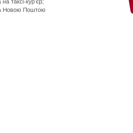
 на таксі-кур'єр;
а Новою Поштою