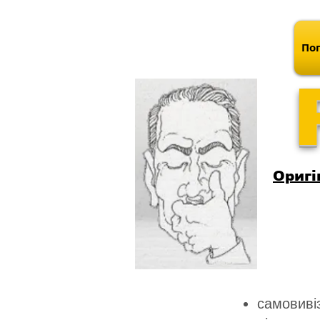
Поп
Оригі
самовивіз