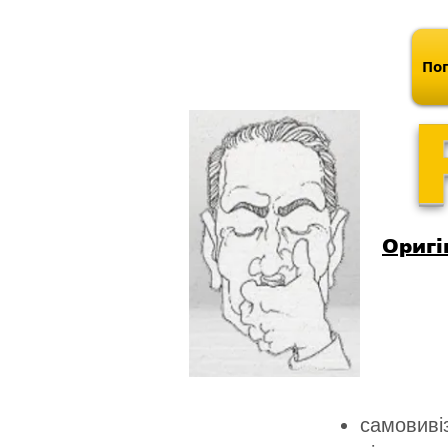
Поп
Оригі
самовивіз