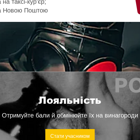
 на таксі-кур'єр;
а Новою Поштою
Лояльність
Отримуйте бали й обмінюйте їх на винагороди
Стати учасником