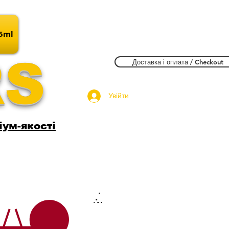
15ml
RS
Доставка і оплата / Checkout
Увійти
іум-якості
.
.
.
.
.
.
.