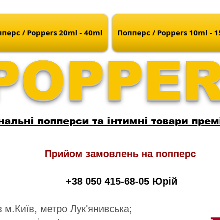
перс / Poppers 20ml - 40ml
Попперс / Poppers 10ml - 
POPPE
нальні попперси та інтимні товари прем
Прийом замовлень на попперс
+38 050 415-68-05 Юрій
 м.Київ, метро Лук'янивська;