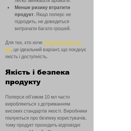
легко змінювати аромати.
Менше ризику втратити 
продукт
. Якщо поперс не 
підходить, не доведеться 
витрачати багато грошей.
Для тих, хто хоче 
купити поперс 10 
мл
, це ідеальний варіант, що поєднує 
якість і доступність.
Якість і безпека 
продукту
Поперси об’ємом 10 мл часто 
виробляються з дотриманням 
високих стандартів якості. Виробники 
піклуються про безпеку користувачів, 
тому продукт проходить відповідні 