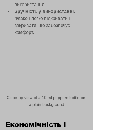
використання.
Зручність у використанні
. 
Флакон легко відкривати і 
закривати, що забезпечує 
комфорт.
Close-up view of a 10 ml poppers bottle on 
a plain background
Економічність і 