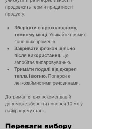
уникнути втрати ефективності і 
продовжить термін придатності 
продукту.
Зберігати в прохолодному, 
темному місці
. Уникайте прямих 
сонячних променів.
Закривати флакон щільно 
після використання
. Це 
запобігає випаровуванню.
Тримати подалі від джерел 
тепла і вогню
. Поперси є 
легкозаймистими речовинами.
Дотримання цих рекомендацій 
допоможе зберегти поперси 10 мл у 
найкращому стані.
Переваги вибору 