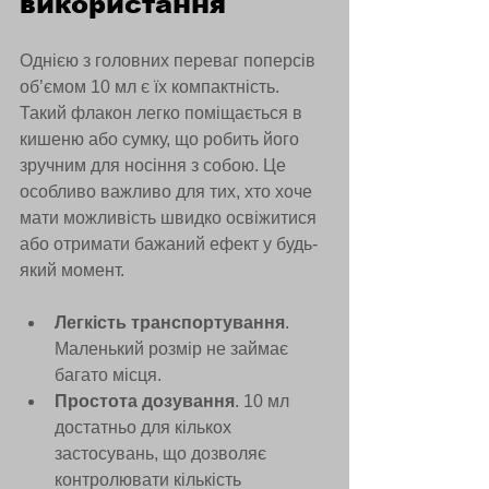
використання
Однією з головних переваг поперсів 
об’ємом 10 мл є їх компактність. 
Такий флакон легко поміщається в 
кишеню або сумку, що робить його 
зручним для носіння з собою. Це 
особливо важливо для тих, хто хоче 
мати можливість швидко освіжитися 
або отримати бажаний ефект у будь-
який момент.
Легкість транспортування
. 
Маленький розмір не займає 
багато місця.
Простота дозування
. 10 мл 
достатньо для кількох 
застосувань, що дозволяє 
контролювати кількість 