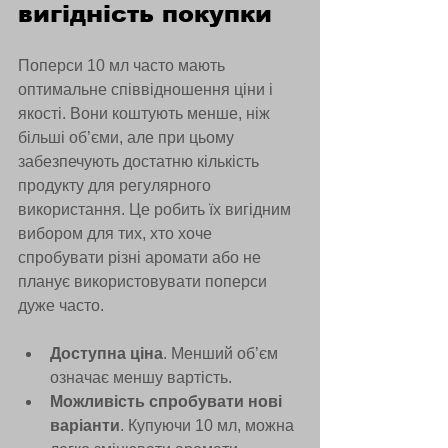
вигідність покупки
Поперси 10 мл часто мають 
оптимальне співвідношення ціни і 
якості. Вони коштують менше, ніж 
більші об’єми, але при цьому 
забезпечують достатню кількість 
продукту для регулярного 
використання. Це робить їх вигідним 
вибором для тих, хто хоче 
спробувати різні аромати або не 
планує використовувати поперси 
дуже часто.
Доступна ціна
. Менший об’єм 
означає меншу вартість.
Можливість спробувати нові 
варіанти
. Купуючи 10 мл, можна 