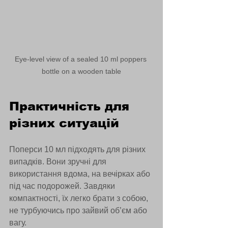
Eye-level view of a sealed 10 ml poppers 
bottle on a wooden table
Практичність для 
різних ситуацій
Поперси 10 мл підходять для різних 
випадків. Вони зручні для 
використання вдома, на вечірках або 
під час подорожей. Завдяки 
компактності, їх легко брати з собою, 
не турбуючись про зайвий об’єм або 
вагу.