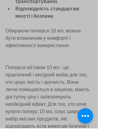
транспортуванні
.
Відповідність стандартам 
якості і безпеки
.
Обираючи поперси 10 мл, можна 
бути впевненим у комфорті і 
ефективності використання.
Поперси об’ємом 10 мл - це 
практичний і вигідний вибір для тих, 
хто цінує якість і зручність. Вони 
легко поміщаються в кишеню, мають 
доступну ціну і забезпечують 
необхідний ефект. Для тих, хто хоче 
купити поперс 10 мл, існує широкий 
вибір якісних продуктів, які 
відповідають всім вимогам безпеки і 
комфорту. Вибір саме цього об’єму 