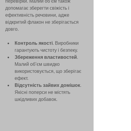
перевірки. Малий об’єм також 
допомагає зберегти свіжість і 
ефективність речовини, адже 
відкритий флакон не зберігається 
довго.
Контроль якості
. Виробники 
гарантують чистоту і безпеку.
Збереження властивостей
. 
Малий об’єм швидко 
використовується, що зберігає 
ефект.
Відсутність зайвих домішок
. 
Якісні поперси не містять 
шкідливих добавок.