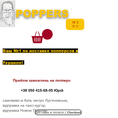
POPPERS
ME
NU
Ваш №1 по доставке попперсов в
Украине!
Прийом замовлень на попперс
+38 050 415-68-05
Юрій
самовивіз м.Київ, метро Лук'янивська;
відправка на таксі-кур'єр;
відправка Новою Поштою
Доставка и оплата / Checkout