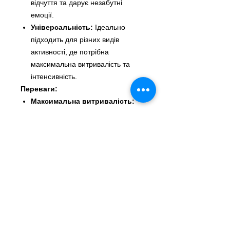
відчуття та дарує незабутні
емоції.
Універсальність:
Ідеально
підходить для різних видів
активності, де потрібна
максимальна витривалість та
інтенсивність.
Переваги:
Максимальна витривалість:
Забудьте про втому та
насолоджуйтесь кожною миттю.
Потужний ефект:
Відчуйте
прилив енергії та збудження з
перших секунд використання.
Яскраві емоції:
Покращіть свій
настрій та відчуйте справжнє
задоволення.
Характеристики:
Об'єм:
24 мл