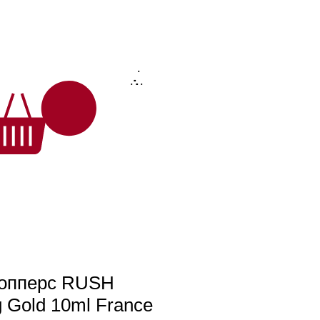
.
.
.
.
.
.
.
попперс RUSH
g Gold 10ml France