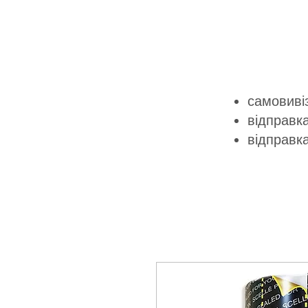
самовивіз
відправка
відправк