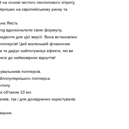
 на основі чистого пентилового нітриту,
ярніших на європейському ринку та
!
на Якість
trong вдосконалили свою формулу,
дієнти для цієї версії. Вона встановлює
 попперсів! Цей маленький флакончик
 та дарує найпотужніші ефекти, які ви
еся до неймовірних відчуттів!
увальників попперсів.
айпопулярнішого попперса.
нтилу.
к об'ємом 10 мл.
чків, так і для досвідчених користувачів
ікання.