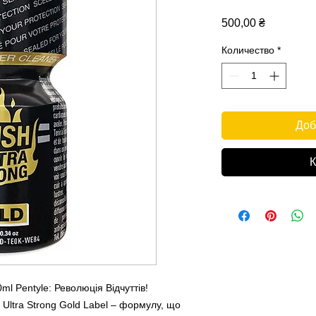
Цена
500,00 ₴
Количество
*
Доб
К
ml Pentyle: Революція Відчуттів!
 Ultra Strong Gold Label – формулу, що