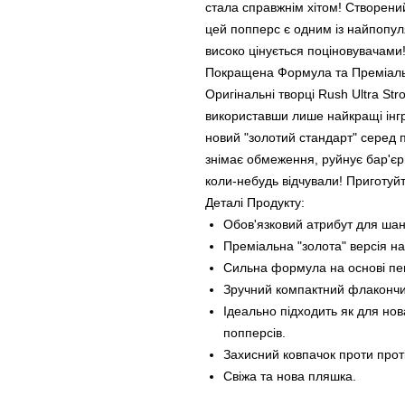
стала справжнім хітом! Створений
цей попперс є одним із найпопул
високо цінується поціновувачами
Покращена Формула та Преміаль
Оригінальні творці Rush Ultra S
використавши лише найкращі інгре
новий "золотий стандарт" серед
знімає обмеження, руйнує бар'єри
коли-небудь відчували! Приготуйт
Деталі Продукту:
Обов'язковий атрибут для шан
Преміальна "золота" версія н
Сильна формула на основі пе
Зручний компактний флакончи
Ідеально підходить як для нова
попперсів.
Захисний ковпачок проти прот
Свіжа та нова пляшка.