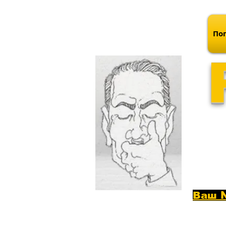
Поп
Ваш №