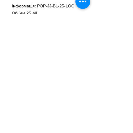
Інформація: POP-JJ-BL-25-LOC
Об `єм 25 ML
Склад Poppers Pentyle
Найважливіші потужні джунглі
Це класика бренду попперсів
Lockerroom . Прямо з Канади, їхні
попперси відомі своєю високою
якістю. Завдяки пентилнітритному
складу Poppers Juice Juice Black
Label є чудовим стимулятором для
вечорів з друзями або для більш
«сексуальних» зустрічей.
Як зберігати Jungle Juice?
Щоб зберегти його якість і ефект, ми
рекомендуємо вам зберігати
попперс Jungle Juice Black Label
подалі від тепла, а
в ідеалі – у
холодильнику
, щоб зберегти його