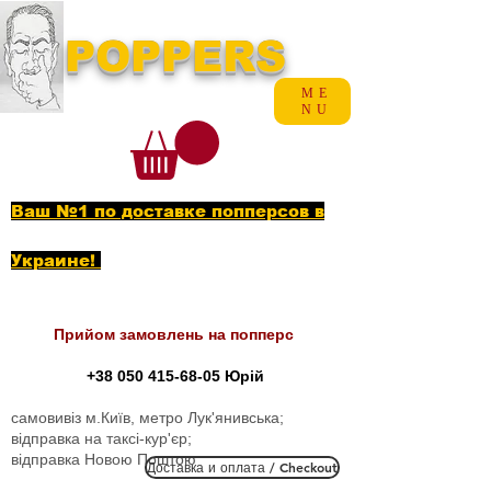
POPPERS
ME
NU
Ваш №1 по доставке попперсов в
Украине!
Прийом замовлень на попперс
+38 050 415-68-05
Юрій
самовивіз м.Київ, метро Лук'янивська;
відправка на таксі-кур'єр;
відправка Новою Поштою
Доставка и оплата / Checkout