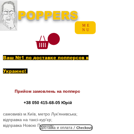
POPPERS
ME
NU
Ваш №1 по доставке попперсов в
Украине!
Прийом замовлень на попперс
+38 050 415-68-05
Юрій
самовивіз м.Київ, метро Лук'янивська;
відправка на таксі-кур'єр;
відправка Новою Поштою
Доставка и оплата / Checkout