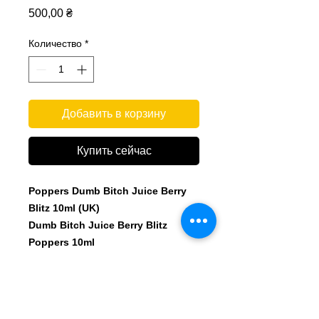
Цена
500,00 ₴
Количество
*
Добавить в корзину
Купить сейчас
Poppers Dumb Bitch Juice Berry
Blitz 10ml (UK)
Dumb Bitch Juice Berry Blitz
Poppers 10ml
Об'єм:
10 мл
Склад:
Ізоаміл / 1-Бутанол 3-Метил
CAS:
CAS 110-46-3 / CAS 123-51-3
Аміл нітрит