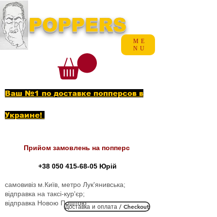
POPPERS
ME
NU
Ваш №1 по доставке попперсов в
Украине!
Прийом замовлень на попперс
+38 050 415-68-05
Юрій
самовивіз м.Київ, метро Лук'янивська;
відправка на таксі-кур'єр;
відправка Новою Поштою
Доставка и оплата / Checkout