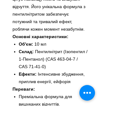
відчуття. Його унікальна формула з
пентилнітритом забезпечує
потужний та тривалий ефект,
роблячи кожен момент незабутнім.
Основні характеристики:
Об'єм:
10 мл
Склад:
Пентилнітрит (Ізопентил /
1-Пентанол) (CAS 463-04-7 /
CAS 71-41-0)
Ефекти:
Інтенсивне збудження,
приплив енергії, ейфорія
Переваги:
Преміальна формула для
вишуканих відчуттів.
Швидкий початок дії та тривалий
ефект.
Ідеально підходить для
особливих моментів та