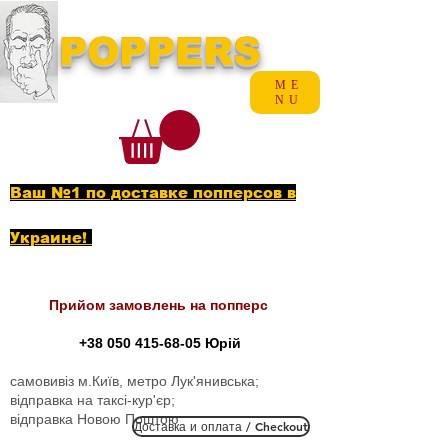
POPPERS
ME
NU
Ваш №1 по доставке попперсов в
Украине!
Прийом замовлень на попперс
+38 050 415-68-05
Юрій
самовивіз м.Київ, метро Лук'янивська;
відправка на таксі-кур'єр;
відправка Новою Поштою
Доставка и оплата / Checkout