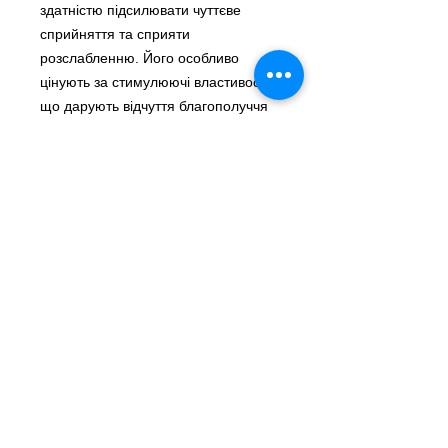
здатністю підсилювати чуттєве
сприйняття та сприяти
розслабленню. Його особливо
цінують за стимулюючі властивості,
що дарують відчуття благополуччя
та нові рівні задоволення.
Використання та запобіжні
заходи
Rush Butanol Poppers
підходить
для використання під час вечірок чи
інтимних моментів, але важливо
дотримуватись таких правил:
Уникайте контакту
зі шкірою та
очима.
Не ковтайте
продукт.
Використовуйте
тільки в добре
провітрюваних приміщеннях.
Зберігайте
подалі від прямих
сонячних променів та джерел