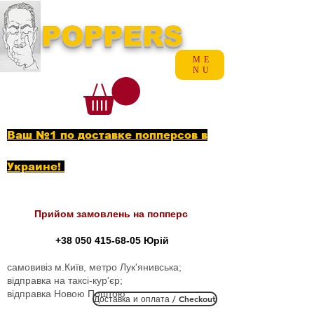
POPPERS
ME
NU
Ваш №1 по доставке попперсов в
Украине!
Прийом замовлень на попперс
+38 050 415-68-05
Юрій
самовивіз м.Київ, метро Лук'янивська;
відправка на таксі-кур'єр;
відправка Новою Поштою
Доставка и оплата / Checkout