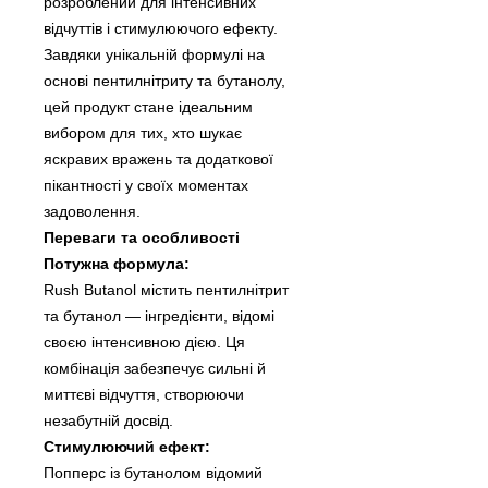
розроблений для інтенсивних
відчуттів і стимулюючого ефекту.
Завдяки унікальній формулі на
основі пентилнітриту та бутанолу,
цей продукт стане ідеальним
вибором для тих, хто шукає
яскравих вражень та додаткової
пікантності у своїх моментах
задоволення.
Переваги та особливості
Потужна формула:
Rush Butanol містить пентилнітрит
та бутанол — інгредієнти, відомі
своєю інтенсивною дією. Ця
комбінація забезпечує сильні й
миттєві відчуття, створюючи
незабутній досвід.
Стимулюючий ефект:
Попперс із бутанолом відомий