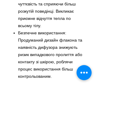
чуттєвість та сприяючи більш
розкутій поведінці. Викликає
приємне відчуття тепла по
всьому тілу.
Безпечне використання:
Продуманий дизайн флакона та
наявність дифузора знижують
ризик випадкового пролиття або
контакту зі шкірою, роблячи
процес використання більш
контрольованим.
Склад:
Isopropyl Nitrite (CAS 541-42-4):
Основний активний компонент,
який забезпечує бажані ефекти.
Propan-2-ol (CAS 67-63-0):
Допоміжний компонент.