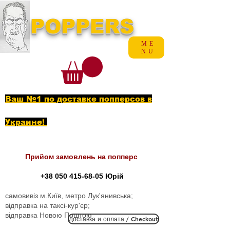
POPPERS
ME
NU
Ваш №1 по доставке попперсов в
Украине!
Прийом замовлень на попперс
+38 050 415-68-05
Юрій
самовивіз м.Київ, метро Лук'янивська;
відправка на таксі-кур'єр;
відправка Новою Поштою
Доставка и оплата / Checkout