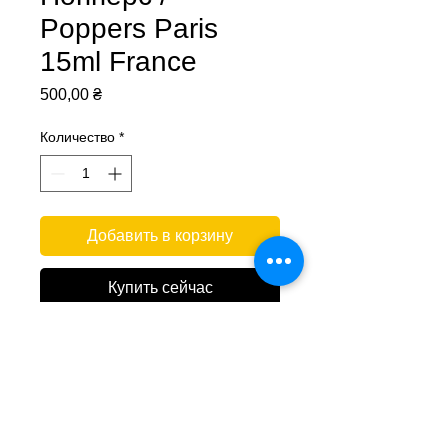
Poppers Paris
15ml France
Цена
500,00 ₴
Количество
*
Добавить в корзину
Купить сейчас
Paris Poppers 15 мл
. Відчуйте
французьку атмосферу! Paris
Poppers —
потужна формула
амілнітриту,
виготовлена ​​у Франції.
Ексклюзивний дизайн, який нагадає