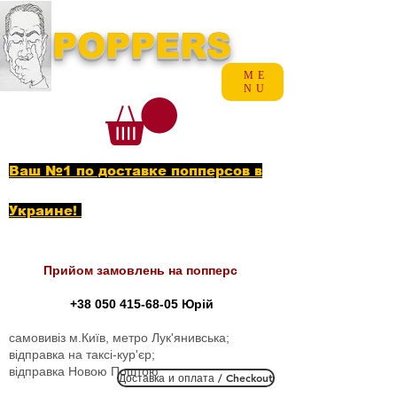
POPPERS
ME
NU
Ваш №1 по доставке попперсов в
Украине!
Прийом замовлень на попперс
+38 050 415-68-05
Юрій
самовивіз м.Київ, метро Лук'янивська;
відправка на таксі-кур'єр;
відправка Новою Поштою
Доставка и оплата / Checkout