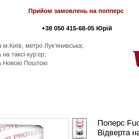
Прийом замовлень на попперс
+38 050 415-68-05 Юрій
 м.Київ, метро Лук'янивська;
 на таксі-кур'єр;
а Новою Поштою
Поперс Fu
Відверта н