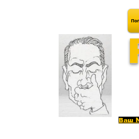
Поп
Ваш №