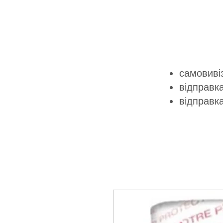
самовивіз
відправка
відправк