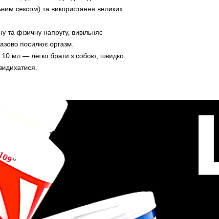
ним сексом) та використання великих
у та фізичну напругу, вивільняє
разово посилює оргазм.
 10 мл — легко брати з собою, швидко
 видихатися.