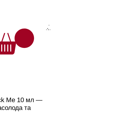
.
.
.
.
.
.
.
ck Me 10 мл —
асолода та