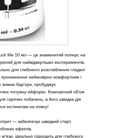
 Fuck Me 10 мл — це знаменитий поперс на
ворений для найвідвертіших експериментів.
льно для глибокого розслаблення гладкої
е проникнення неймовірно комфортним і
 знімає бар'єри, пробуджує
улює потужну ейфорію. Компактний об'єм
для гарячих побачень, а його швидка дія
еся інстинктам на повну!
нітрит — забезпечує швидкий старт,
обічних ефектів.
м'язи, ідеально підходить для глибокого