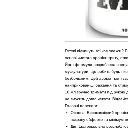
Готові відкинути всі комплекси?
основі чистого пропілнітриту, ст
Його формула розроблена спеціа
мускулатури, що робить будь-як
безболісним. Цей аромат миттєво
найприхованіші бажання та стим
10 мл зручно тримати під рукою 
не змусить довго чекати. Віддайт
Головні переваги:
Основа: Високоякісний пропіл
яскраву ейфорію та мінімум п
Дія: Екстремально розслаблює 