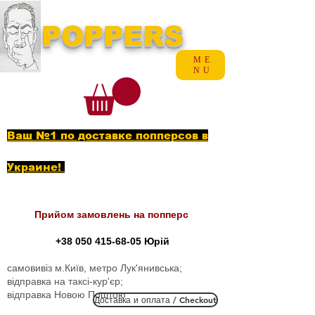
POPPERS
ME
NU
Ваш №1 по доставке попперсов в
Украине!
Прийом замовлень на попперс
+38 050 415-68-05
Юрій
самовивіз м.Київ, метро Лук'янивська;
відправка на таксі-кур'єр;
відправка Новою Поштою
Доставка и оплата / Checkout