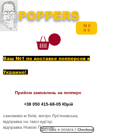
POPPERS
ME
NU
Ваш №1 по доставке попперсов в
Украине!
Прийом замовлень на попперс
+38 050 415-68-05
Юрій
самовивіз м.Київ, метро Лук'янивська;
відправка на таксі-кур'єр;
відправка Новою Поштою
Доставка и оплата / Checkout