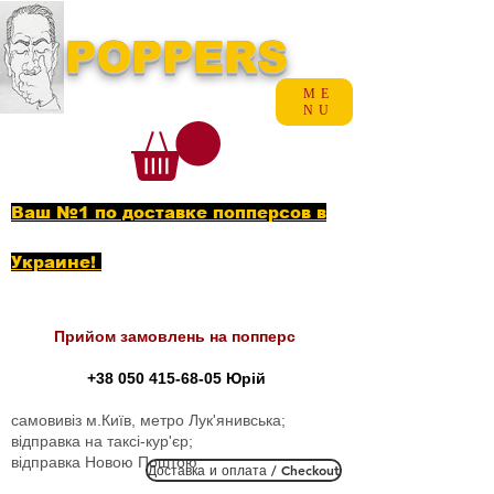
POPPERS
ME
NU
Ваш №1 по доставке попперсов в
Украине!
Прийом замовлень на попперс
+38 050 415-68-05
Юрій
самовивіз м.Київ, метро Лук'янивська;
відправка на таксі-кур'єр;
відправка Новою Поштою
Доставка и оплата / Checkout