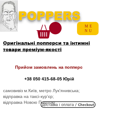
POPPERS
ME
NU
Оригінальні попперси та інтимні
товари преміум-якості
Прийом замовлень на попперс
+38 050 415-68-05
Юрій
самовивіз м.Київ, метро Лук'янивська;
відправка на таксі-кур'єр;
відправка Новою Поштою
Доставка і оплата / Checkout