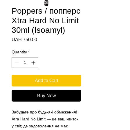
Poppers / попперс
Xtra Hard No Limit
30ml (Isoamyl)
Price
UAH 750.00
Quantity
*
Add to Cart
Buy Now
Забудьте про будь-які обмеження!
Xtra Hard No Limit — це ваш квиток
у світ, де задоволення не має