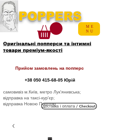
POPPERS
ME
NU
Оригінальні попперси та інтимні
товари преміум-якості
Прийом замовлень на попперс
+38 050 415-68-05
Юрій
самовивіз м.Київ, метро Лук'янивська;
відправка на таксі-кур'єр;
відправка Новою Поштою
Доставка і оплата / Checkout