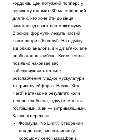
кордонів. Цей потужний попперс у
великому форматі 30 мл створений
для тих, хто хоче йти до кінця і
вимагає від свого тіла максимуму.
В основі формули лежить чистий
ізоамілнітрит (Isoamyl). На відміну
від різких аналогів, він діє м’яко, але
невблаганно глибоко. Хвиля тепла
повільно накриває вас,
забезпечуючи тотальне
розслаблення гладкої мускулатури
та тривалу ейфорію. Назва "Xtra
Hard" натякає на результат: коли
тіло розслаблене, відчуття стають
гострішими, а ви — витривалішими.
Ключеві переваги:
Формула "No Limit": Створений
для довгих, виснажливих (у
хорошому сенсі) марафонів.