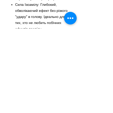
Сила Ізоамілу: Глибокий,
обволікаючий ефект без різкого
"удару" в голову. Ідеально для
тих, хто не любить побічних
ефектів пропілу.
Екстремальне розслаблення:
Допомагає прибрати будь-який
дискомфорт і повністю віддатися
процесу.
XL Розмір 30 мл: Великого
флакона вистачить на безліч
ночей без обмежень.
Склад
Композиція: Isoamyl Nitrite (CAS
110-46-3), 1-Butanol, 3-Methyl
(CAS 123-51-3).
⚠️ Дуже важливо: Запобіжні заходи
Легкозаймистий продукт.