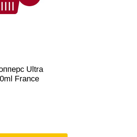
опперс Ultra
30ml France