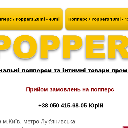
перс / Poppers 20ml - 40ml
Попперс / Poppers 10ml - 
POPPE
нальні попперси та інтимні товари прем
Прийом замовлень на попперс
+38 050 415-68-05 Юрій
 м.Київ, метро Лук'янивська;