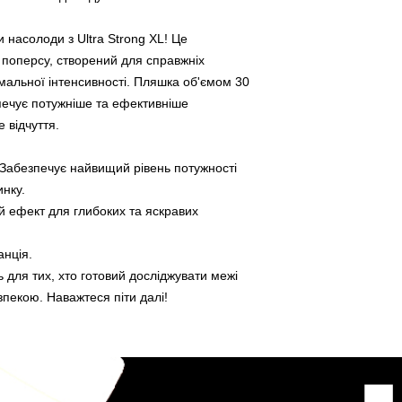
и насолоди з Ultra Strong XL! Це
оперсу, створений для справжніх
имальної інтенсивності. Пляшка об'ємом 30
ечує потужніше та ефективніше
 відчуття.
 Забезпечує найвищий рівень потужності
инку.
й ефект для глибоких та яскравих
анція.
ь для тих, хто готовий досліджувати межі
зпекою. Наважтеся піти далі!