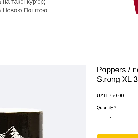
 на таксі-кур'єр;
а Новою Поштою
Poppers / п
Strong XL 
Price
UAH 750.00
Quantity
*