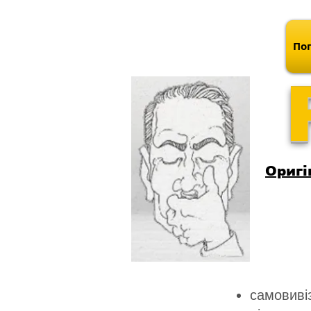
Поп
Оригі
самовивіз