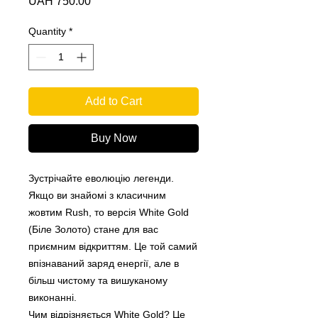
Price
UAH 750.00
Quantity
*
Add to Cart
Buy Now
Зустрічайте еволюцію легенди.
Якщо ви знайомі з класичним
жовтим Rush, то версія White Gold
(Біле Золото) стане для вас
приємним відкриттям. Це той самий
впізнаваний заряд енергії, але в
більш чистому та вишуканому
виконанні.
Чим відрізняється White Gold? Це