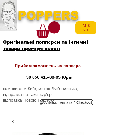
POPPERS
ME
NU
Оригінальні попперси та інтимні
товари преміум-якості
Прийом замовлень на попперс
+38 050 415-68-05
Юрій
самовивіз м.Київ, метро Лук'янивська;
відправка на таксі-кур'єр;
відправка Новою Поштою
Доставка і оплата / Checkout