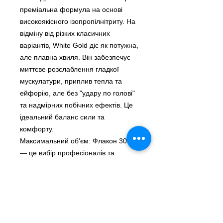
преміальна формула на основі
високоякісного ізопропілнітриту. На
відміну від різких класичних
варіантів, White Gold діє як потужна,
але плавна хвиля. Він забезпечує
миттєве розслаблення гладкої
мускулатури, приплив тепла та
ейфорію, але без "удару по голові"
та надмірних побічних ефектів. Це
ідеальний баланс сили та
комфорту.
Максимальний об'єм: Флакон 30 мл
— це вибір професіоналів та
поціновувачів. Такого об'єму
вистачить надовго, що робить
покупку дуже вигідною. Вам не
доведеться турбуватися, що він
закінчиться в самий розпал