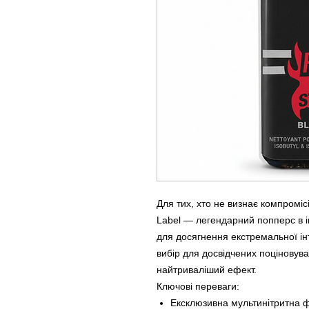
Для тих, хто не визнає компромісі
Label — легендарний попперс в і
для досягнення екстремальної ін
вибір для досвідчених поціновува
найтриваліший ефект.
Ключові переваги:
Ексклюзивна мультинітритна ф