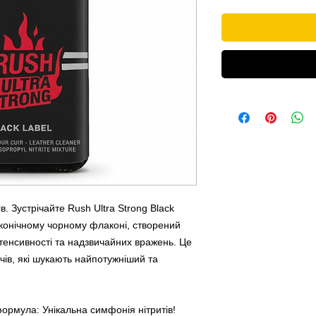
в. Зустрічайте Rush Ultra Strong Black
конічному чорному флаконі, створений
тенсивності та надзвичайних вражень. Це
чів, які шукають найпотужніший та
ормула: Унікальна симфонія нітритів!