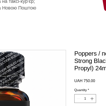
 на таксі-кур'єр;
а Новою Поштою
Poppers / 
Strong Blac
Propyl) 24
Price
UAH 750.00
Quantity
*