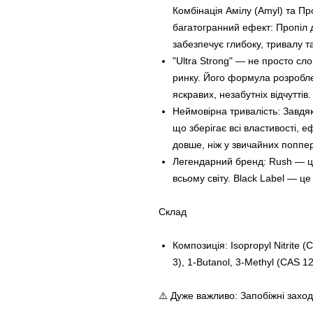
Комбінація Амілу (Amyl) та П
багатогранний ефект: Пропіл д
забезпечує глибоку, тривалу т
"Ultra Strong" — не просто сл
ринку. Його формула розробле
яскравих, незабутніх відчуттів.
Неймовірна тривалість: Завдя
що зберігає всі властивості, е
довше, ніж у звичайних поппер
Легендарний бренд: Rush — це
всьому світу. Black Label — ц
Склад
Композиція: Isopropyl Nitrite (
3), 1-Butanol, 3-Methyl (CAS 1
⚠️ Дуже важливо: Запобіжні захо