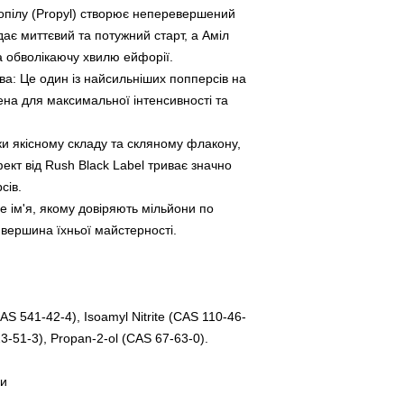
ропілу (Propyl) створює неперевершений
ає миттєвий та потужний старт, а Аміл
а обволікаючу хвилю ейфорії.
ова: Це один із найсильніших попперсів на
на для максимальної інтенсивності та
ки якісному складу та скляному флакону,
фект від Rush Black Label триває значно
сів.
 ім'я, якому довіряють мільйони по
е вершина їхньої майстерності.
CAS 541-42-4), Isoamyl Nitrite (CAS 110-46-
23-51-3), Propan-2-ol (CAS 67-63-0).
ди