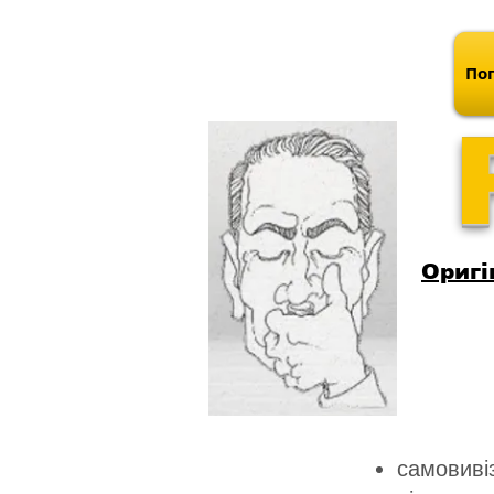
Поп
Оригі
самовивіз