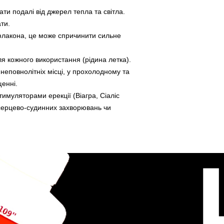
ти подалі від джерел тепла та світла.
ти.
флакона, це може спричинити сильне
я кожного використання (рідина летка).
неповнолітніх місці, у прохолодному та
енні.
тимуляторами ерекції (Віагра, Сіаліс
 серцево-судинних захворювань чи