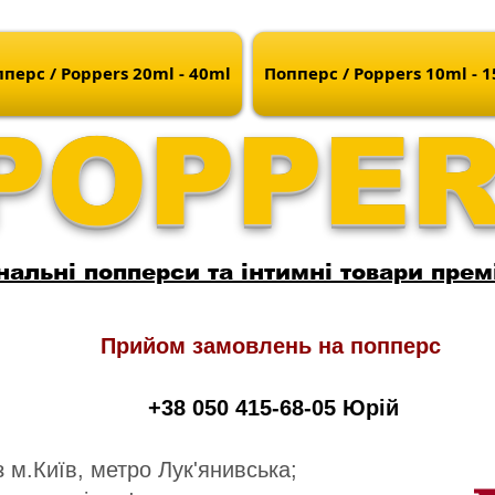
перс / Poppers 20ml - 40ml
Попперс / Poppers 10ml - 
POPPE
нальні попперси та інтимні товари прем
Прийом замовлень на попперс
+38 050 415-68-05 Юрій
 м.Київ, метро Лук'янивська;