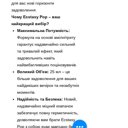
для вас нові горизонти
задоволення.
Чому Ecstasy Pop – ваш
найкращий вибір?
Максимальна Потужність:
Формула на основі амілнітриту
гарантує надзвичайно сильний
та тривалий ефект, який
задовольнить навіть
найвибагливіших поціновувачів.
Великий Об'єм:
25 мл – це
більше задоволення для ваших
найдикіших вечірок та незабутніх
моментів.
Надійність та Безпека:
Новий,
надзвичайно міцний ковпачок
забезпечує повну герметичність,
дозволяючи вам брати Ecstasy
Pop з собою куди завгодно без