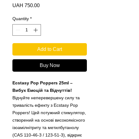
Price
UAH 750.00
Quantity
*
Add to Cart
Buy Now
Ecstasy Pop Poppers 25ml –
Вибух Емоцій та Відчуттів!
Відчуйте неперевершену силу та
тривалість ефекту з Ecstasy Pop
Poppers! Цей потужний стимулятор,
створений на основі високоякісного
ізоамілнітриту та метилбутанолу
(CAS 110-46-3 / 123-51-3), відкриє