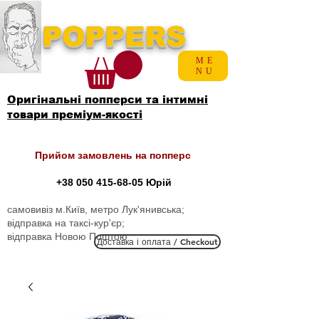
POPPERS
ME
NU
Оригінальні попперси та інтимні
товари преміум-якості
Прийом замовлень на попперс
+38 050 415-68-05
Юрій
самовивіз м.Київ, метро Лук'янивська;
відправка на таксі-кур'єр;
відправка Новою Поштою
Доставка і оплата / Checkout