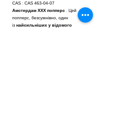
CAS : CAS 463-04-07
Амстердам ХХХ попперс
. Цей
попперс, безсумнівно, один
із
найсильніших у відомого
бельгійського бренду
Amsterdam
. Виготовлений
з
пентилнітриту
, він підійде як
тим, хто звик до
сильних
відчуттів
завдяки своєму сильному
запаху, так і тим, хто хоче відкрити
для себе нові розгальмівні та
ейфоричні ефекти. Завдяки
великому
формату 24 мл
і більш
ніж конкурентоспроможній ціні,
цей
попперс підійде кожному
,
незалежно від того, чи ви хочете
взяти його з собою на вечірку, а
також якщо ви хочете
використовувати його під час сексу,