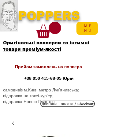
POPPERS
ME
NU
Оригінальні попперси та інтимні
товари преміум-якості
Прийом замовлень на попперс
+38 050 415-68-05
Юрій
самовивіз м.Київ, метро Лук'янивська;
відправка на таксі-кур'єр;
відправка Новою Поштою
Доставка і оплата / Checkout