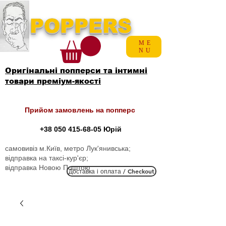
POPPERS
ME
NU
Оригінальні попперси та інтимні
товари преміум-якості
Прийом замовлень на попперс
+38 050 415-68-05
Юрій
самовивіз м.Київ, метро Лук'янивська;
відправка на таксі-кур'єр;
відправка Новою Поштою
Доставка і оплата / Checkout