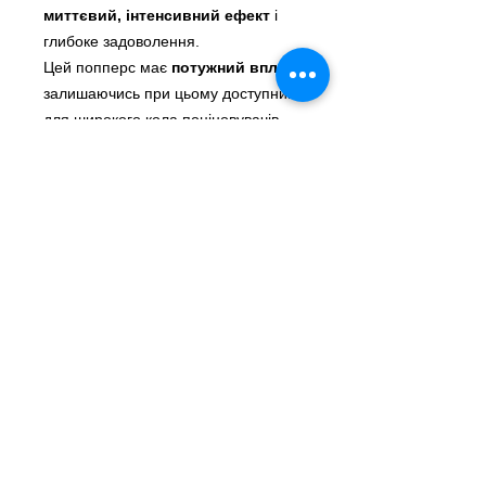
миттєвий, інтенсивний ефект
і
глибоке задоволення.
Цей попперс має
потужний вплив
,
залишаючись при цьому доступним
для широкого кола поціновувачів.
Після інгаляції ви відчуєте
миттєвий стимулюючий ефект
,
що розпалить ваше бажання та
посилить еротичні відчуття. Він
подарує вам
потужні оргазми
та
винятковий
розширювальний
ефект
, відкриваючи шлях до нових,
незабутніх вражень.
Крім того, цей 100% пропіловий
попперс викличе у вас яскраве
відчуття
ейфорії
, додаючи
особливої атмосфери вашим
інтимним моментам.
Коротко про головне: