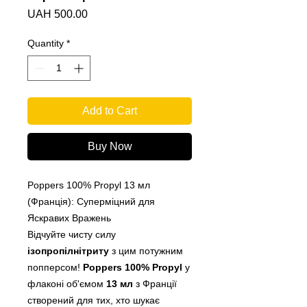
Price
UAH 500.00
Quantity
*
Add to Cart
Buy Now
Poppers 100% Propyl 13 мл
(Франція): Суперміцний для
Яскравих Вражень
Відчуйте чисту силу
ізопропілнітриту
з цим потужним
попперсом!
Poppers 100% Propyl
у
флаконі об'ємом
13 мл
з Франції
створений для тих, хто шукає