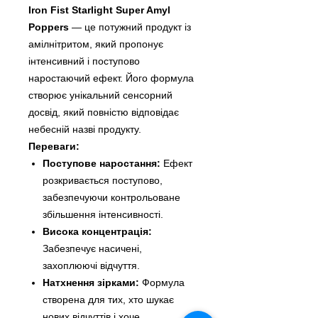
Iron Fist Starlight Super Amyl
Poppers
— це потужний продукт із
амілнітритом, який пропонує
інтенсивний і поступово
наростаючий ефект. Його формула
створює унікальний сенсорний
досвід, який повністю відповідає
небесній назві продукту.
Переваги:
Поступове наростання:
Ефект
розкривається поступово,
забезпечуючи контрольоване
збільшення інтенсивності.
Висока концентрація:
Забезпечує насичені,
захоплюючі відчуття.
Натхнення зірками:
Формула
створена для тих, хто шукає
нових відчуттів і хоче