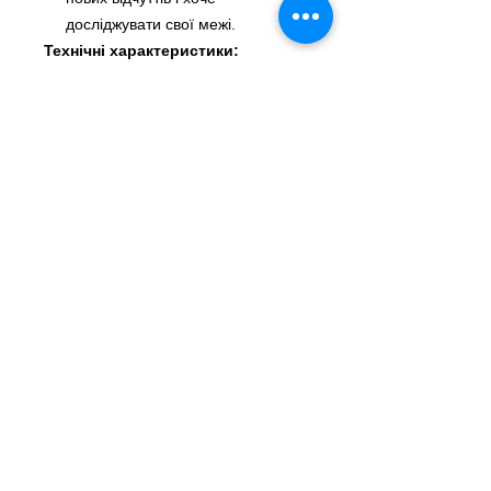
досліджувати свої межі.
Технічні характеристики:
Об’єм:
24 мл
Ефекти:
Інтенсивні та
прогресивні
Формула:
На основі амілнітриту
для максимальної ефективності
Склад:
Амілнітрит (змішані ізомери) –
CAS 110-46-3
1-бутанол, 3-метил – CAS
123-51-3
Чому обрати Iron Fist Starlight
Super Amyl?
Підходить для тих, хто прагне
поєднати інтенсивність із
поступовим розкриттям ефекту.
Дарує унікальний сенсорний