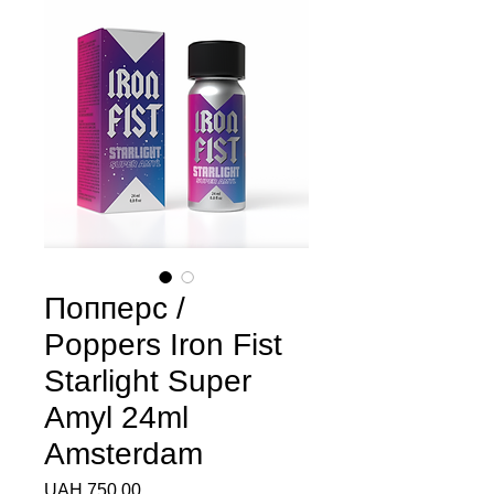
Попперс /
Poppers Iron Fist
Starlight Super
Amyl 24ml
Amsterdam
Price
UAH 750.00