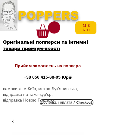
POPPERS
ME
NU
Оригінальні попперси та інтимні
товари преміум-якості
Прийом замовлень на попперс
+38 050 415-68-05
Юрій
самовивіз м.Київ, метро Лук'янивська;
відправка на таксі-кур'єр;
відправка Новою Поштою
Доставка і оплата / Checkout