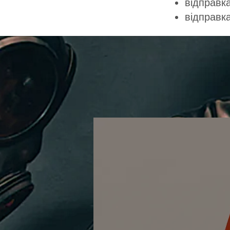
відправка
відправк