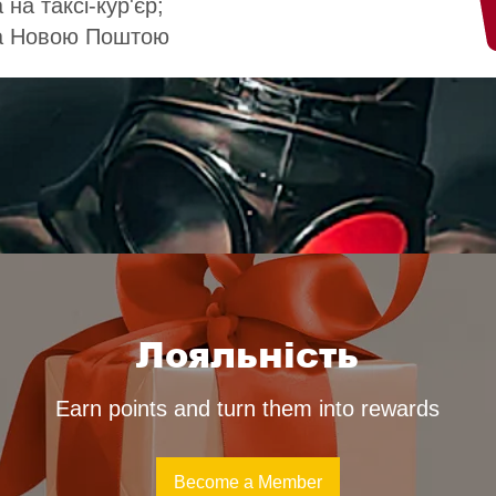
 на таксі-кур'єр;
а Новою Поштою
Лояльність
Earn points and turn them into rewards
Become a Member